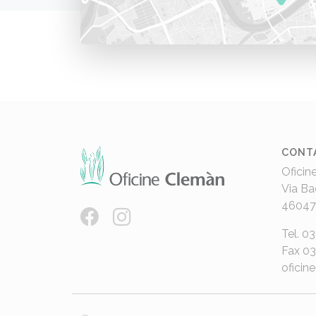
CONT
Oficin
Via Ba
46047
Tel. 0
Fax 0
oficin