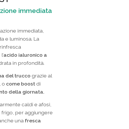
azione immediata
tazione immediata,
a e luminosa. La
rinfresca
l’
acido ialuronico a
drata in profondità.
ma del trucco
grazie al
, o
come boost
di
to della giornata.
larmente caldi e afosi,
 frigo, per aggiungere
e anche una
fresca
.