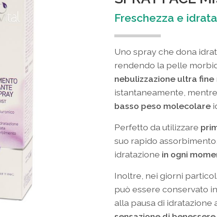
Freschezza e idrat
Uno spray che dona idra
rendendo la pelle morbid
nebulizzazione ultra fine
istantaneamente, mentre 
basso peso molecolare
i
Perfetto da utilizzare
pri
suo rapido assorbimento
idratazione
in ogni momen
Inoltre, nei giorni partico
può essere conservato in
alla pausa di idratazion
sensazione di benessere