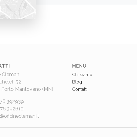
ATTI
MENU
e Clemàn
Chi siamo
chelet, 52
Blog
 Porto Mantovano (MN)
Contatti
376.392939
376.392610
e@oficinecleman.it