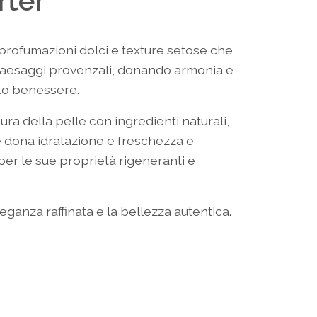
rter
profumazioni dolci e texture setose che
paesaggi provenzali, donando armonia e
to benessere.
ra della pelle con ingredienti naturali,
e dona idratazione e freschezza e
per le sue proprietà rigeneranti e
eganza raffinata e la bellezza autentica.