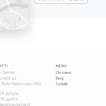
ATTI
MENU
e Clemàn
Chi siamo
chelet, 52
Blog
 Porto Mantovano (MN)
Contatti
376.392939
376.392610
e@oficinecleman.it