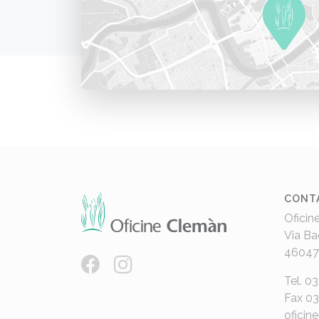
CONT
Oficin
Via Ba
46047
Tel. 0
Fax 0
oficin