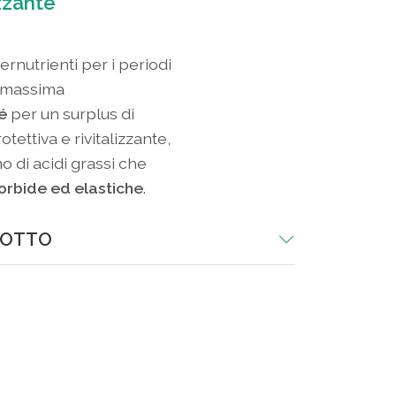
zzante
nutrienti per i periodi
o massima
é
per un surplus di
otettiva e rivitalizzante,
o di acidi grassi che
orbide ed elastiche
.
DOTTO