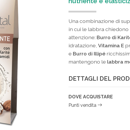
nutriente e elastici
Una combinazione di super
in cui le labbra chiedon
attenzione:
Burro di Karit
idratazione,
Vitamina E
pr
e
Burro di Illipé
ricchissim
mantengono le
labbra m
DETTAGLI DEL PRO
DOVE ACQUISTARE
Punti vendita