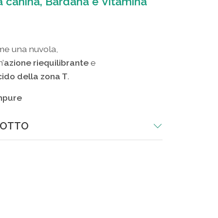
a canina, Bardana e Vitamina
me una nuvola,
’
azione riequilibrante
e
ucido della zona T
.
impure
DOTTO