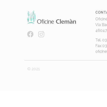
CONT
Oficin
Via Ba
46047
Tel. 0
Fax 0
oficin
© 2021