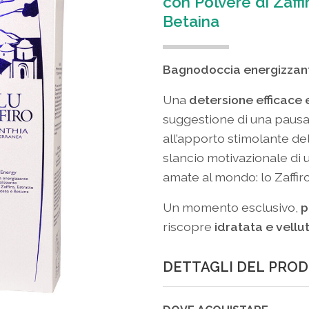
con Polvere di Zaffi
Betaina
Bagnodoccia energizzante
Una
detersione efficace 
suggestione di una pausa 
all’apporto stimolante de
slancio motivazionale di 
amate al mondo: lo Zaffiro
Un momento esclusivo,
p
riscopre
idratata e vellu
DETTAGLI DEL PRO