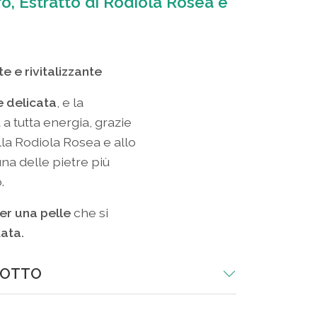
ro, Estratto di Rodiola Rosea e
 e rivitalizzante
e delicata
, e la
a tutta energia, grazie
lla Rodiola Rosea e allo
una delle pietre più
.
er una pelle
che si
tata.
DOTTO