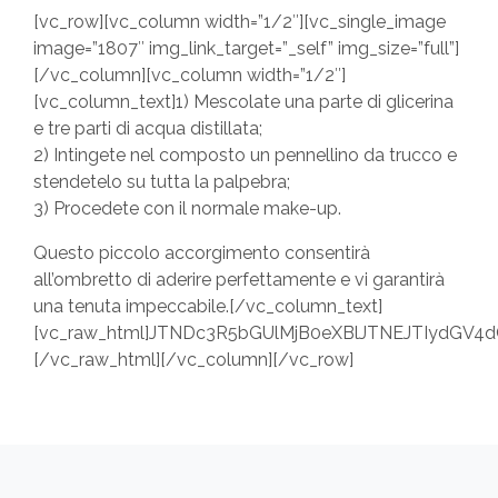
[vc_row][vc_column width=”1/2″][vc_single_image
image=”1807″ img_link_target=”_self” img_size=”full”]
[/vc_column][vc_column width=”1/2″]
[vc_column_text]1) Mescolate una parte di glicerina
e tre parti di acqua distillata;
2) Intingete nel composto un pennellino da trucco e
stendetelo su tutta la palpebra;
3) Procedete con il normale make-up.
Questo piccolo accorgimento consentirà
all’ombretto di aderire perfettamente e vi garantirà
una tenuta impeccabile.[/vc_column_text]
[vc_raw_html]JTNDc3R5bGUlMjB0eXBlJTNEJTIydG
[/vc_raw_html][/vc_column][/vc_row]