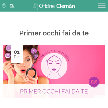
EN
Primer occhi fai da te
01
Dic