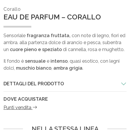
Corallo
EAU DE PARFUM – CORALLO
Sensoriale
fragranza fruttata,
con note di legno, fiori ed
ambra. alla partenza dolce di arancio e pesca, subentra
un
cuore pieno e speziato
di cannella, rosa e mughetto.
Il fondo è
sensuale
e
intenso
, quasi esotico, con legni
dolci,
muschio bianco
,
ambra grigia
.
DETTAGLI DEL PRODOTTO
DOVE ACQUISTARE
Punti vendita
NELLA STESSA LINEA