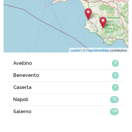
Leaflet
| ©
OpenStreetMap
contributors
3
Avellino
3
Benevento
1
Caserta
12
Napoli
14
Salerno